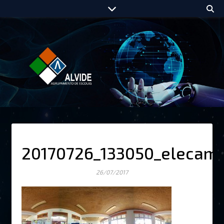
20170726_133050_elecam
26/07/2017