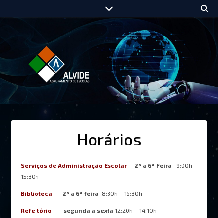
Horários
Serviços de Administração Escolar
2ª a 6ª Feira
9:00h –
15:30h
Biblioteca
2ª a
6ª feira
8:30h – 16:30h
Refeitório
segunda a sexta
12:20h – 14:10h