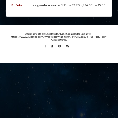
Bufete
segunda a sexta
8:15h – 12:20h / 14:10h – 15:50
Agrupamento de Escolas de Alvide Canal de denunciante. -
https://www.iubenda.com/whistleblowing-form/pt/3c82639d-72c1-41e9-bccf-
72a5aca624c2