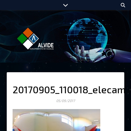
20170905_110018_elecam
05/09/2017