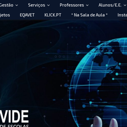
 Gestão
Serviços
Professores
Alunos/E.E.
jetos
EQAVET
KLICK.PT
* Na Sala de Aula *
Inst