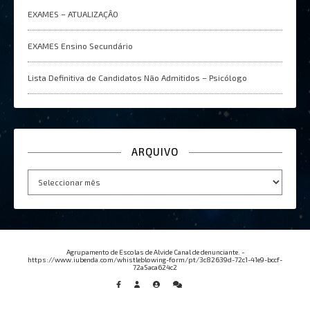
EXAMES – ATUALIZAÇÂO
EXAMES Ensino Secundário
Lista Definitiva de Candidatos Não Admitidos – Psicólogo
ARQUIVO
Arquivo
Agrupamento de Escolas de Alvide Canal de denunciante. -
https://www.iubenda.com/whistleblowing-form/pt/3c82639d-72c1-41e9-bccf-
72a5aca624c2