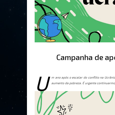
Campanha de apo
U
m ano após o escalar do conflito na Ucrâni
aumento da pobreza.
É urgente continuarmos
Reprodutor
de
vídeo