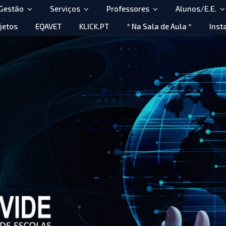
 Gestão
Serviços
Professores
Alunos/E.E.
jetos
EQAVET
KLICK.PT
* Na Sala de Aula *
Inst