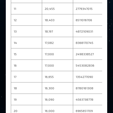
11
20,455
2779347015
12
18,403
6511016706
13
18,197
4872109031
14
17,082
8368170745
15
17,000
2498338527
16
17,000
5453082836
17
16,655
1354277090
18
16,300
8780161308
19
16,090
4563738778
20
16,000
6965651709