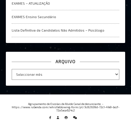
EXAMES – ATUALIZAÇÂO
EXAMES Ensino Secundário
Lista Definitiva de Candidatos Não Admitidos – Psicólogo
ARQUIVO
Arquivo
Agrupamento de Escolas de Alvide Canal de denunciante. -
https://www.iubenda.com/whistleblowing-form/pt/3c82639d-72c1-41e9-bccf-
72a5aca624c2