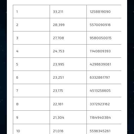
1
33,211
1258819090
2
28,399
5570090916
3
27,708
9580050015
4
24,753
1140809393
5
23,995
4298639061
6
23,251
6332861797
7
23,175
4513256605
8
22,181
3372923162
9
21,304
1164940384
10
21,016
5596345261