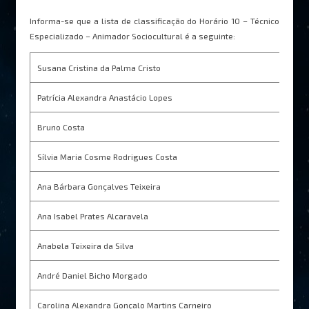
Informa-se que a lista de classificação do Horário 10 – Técnico
Especializado – Animador Sociocultural é a seguinte:
Susana Cristina da Palma Cristo
18
Patrícia Alexandra Anastácio Lopes
16
Bruno Costa
15
Sílvia Maria Cosme Rodrigues Costa
13
Ana Bárbara Gonçalves Teixeira
*
Ana Isabel Prates Alcaravela
*
Anabela Teixeira da Silva
*
André Daniel Bicho Morgado
*
Carolina Alexandra Gonçalo Martins Carneiro
*