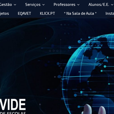
 Gestão
Serviços
Professores
Alunos/E.E.
jetos
EQAVET
KLICK.PT
* Na Sala de Aula *
Inst