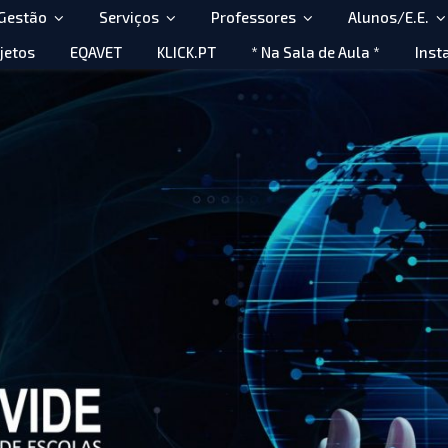
 Gestão
Serviços
Professores
Alunos/E.E.
jetos
EQAVET
KLICK.PT
* Na Sala de Aula *
Inst