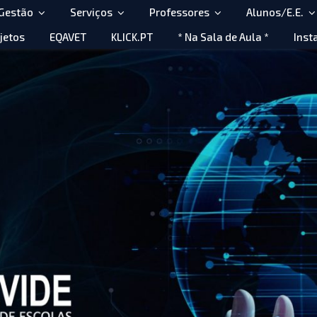
 Gestão
Serviços
Professores
Alunos/E.E.
jetos
EQAVET
KLICK.PT
* Na Sala de Aula *
Inst