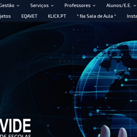
 Gestão
Serviços
Professores
Alunos/E.E.
jetos
EQAVET
KLICK.PT
* Na Sala de Aula *
Inst