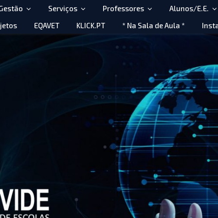
 Gestão
Serviços
Professores
Alunos/E.E.
jetos
EQAVET
KLICK.PT
* Na Sala de Aula *
Inst