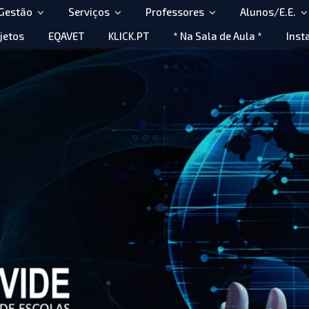
 Gestão
Serviços
Professores
Alunos/E.E.
jetos
EQAVET
KLICK.PT
* Na Sala de Aula *
Inst