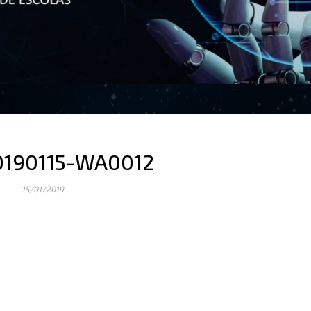
0190115-WA0012
15/01/2019