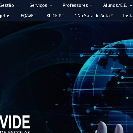
 Gestão
Serviços
Professores
Alunos/E.E.
jetos
EQAVET
KLICK.PT
* Na Sala de Aula *
Inst