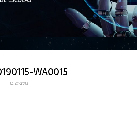
0190115-WA0015
15/01/2019