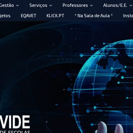
 Gestão
Serviços
Professores
Alunos/E.E.
jetos
EQAVET
KLICK.PT
* Na Sala de Aula *
Inst