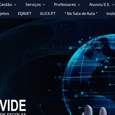
 Gestão
Serviços
Professores
Alunos/E.E.
jetos
EQAVET
KLICK.PT
* Na Sala de Aula *
Inst