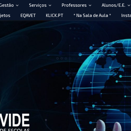
 Gestão
Serviços
Professores
Alunos/E.E.
jetos
EQAVET
KLICK.PT
* Na Sala de Aula *
Inst