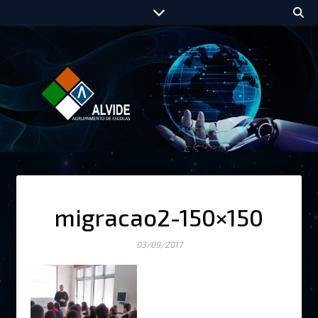
migracao2-150×150
03/09/2017