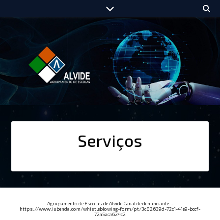
Serviços
Agrupamento de Escolas de Alvide Canal de denunciante. -
https://www.iubenda.com/whistleblowing-form/pt/3c82639d-72c1-41e9-bccf-
72a5aca624c2