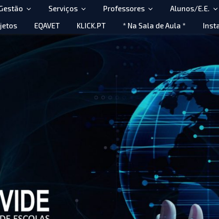
 Gestão
Serviços
Professores
Alunos/E.E.
jetos
EQAVET
KLICK.PT
* Na Sala de Aula *
Inst