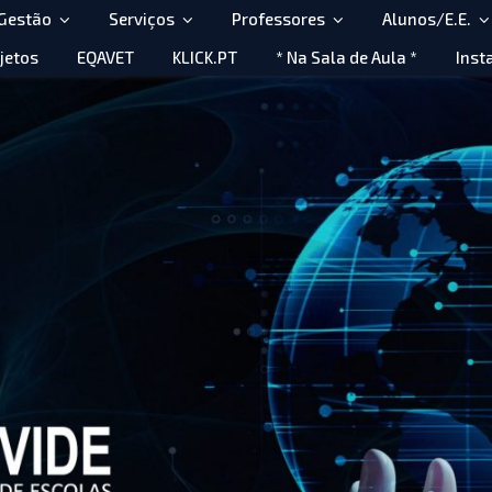
 Gestão
Serviços
Professores
Alunos/E.E.
jetos
EQAVET
KLICK.PT
* Na Sala de Aula *
Inst