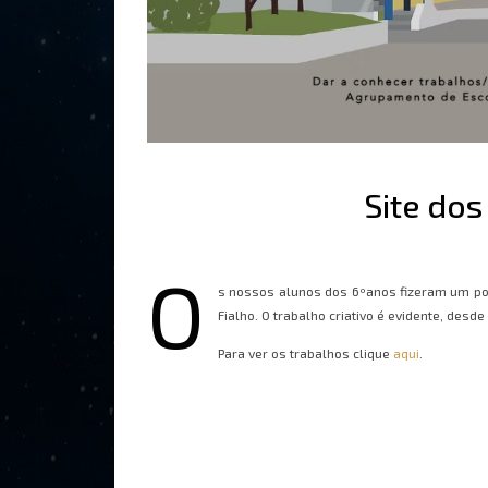
Site dos
O
s nossos alunos dos 6ºanos fizeram um port
Fialho. O trabalho criativo é evidente, desd
Para ver os trabalhos clique
aqui
.